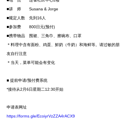
■讲 师 Susana & Jorge
■规定人数 先到16人
■参加费 800日元(预付)
■携带物品 围裙、三角巾、擦碗布、口罩
＊料理中含有面粉、鸡蛋、鮮奶（牛奶）和海鲜等。请过敏的朋
友自行注意
＊当天，菜单可能会有变化
■ 提前申请/预付费系统
*接待从2月6日星期二12:30开始
​申请表网址
https://forms.gle/EcoiyrVzZZA4rACX9