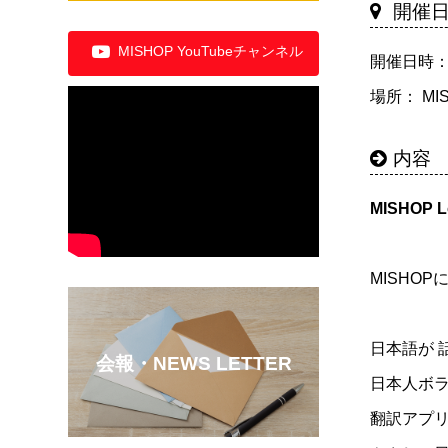
開催
MISHOP YouTubeチャンネル
開催日時： 20
場所： MI
内容
MISHOP L
MISHO
日本語が 
会報・NEWS LETTER
日本人ボラ
翻訳アプ