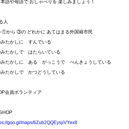
本語や母語で おしゃべりを 楽しみましょう！
る人
①から ③の どれかに あてはまる外国籍市民
かしに すんでいる
かしで はたらいている
しに ある がっこうで べんきょうしている
かしで かつどうしている
OP会員ボランティア
SHOP
tps://goo.gl/maps/6Zub2QQEysjiVYex8