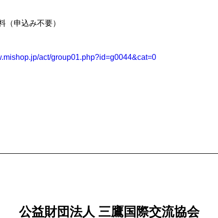
料（申込み不要）
w.mishop.jp/act/group01.php?id=g0044&cat=0
公益財団法人 三鷹国際交流協会