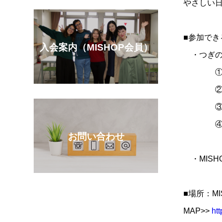
やさしい日
■参加でき
入会案内（MISHOP会員）
・つぎの 
①みた
②みた
③みたか
④みた
お問い合わせ
・MISH
■場所：MI
MAP>>
ht