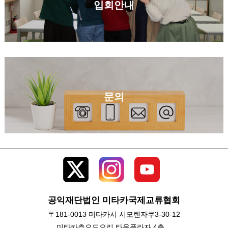
입회안내
문의
공익재단법인 미타카국제교류협회
〒181-0013 미타카시 시모렌자쿠3-30-12
미타카츄오도오리 타운플라자 4층