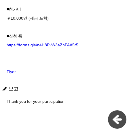
■참가비
￥10,000엔 (세금 포함)
■신청 폼
https://forms.gle/n4H8FvW3aZhPAA5r5
Flyer
보고
Thank you for your participation.