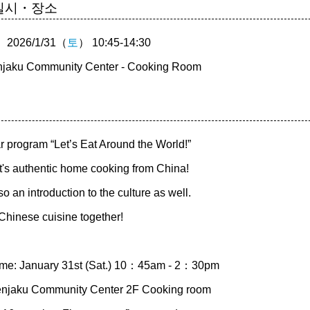
일시・장소
2026/1/31（
토
） 10:45-14:30
ku Community Center - Cooking Room
r program “Let’s Eat Around the World!”
it's authentic home cooking from China!
so an introduction to the culture as well.
Chinese cuisine together!
ime: January 31st (Sat.) 10：45am - 2：30pm
enjaku Community Center 2F Cooking room