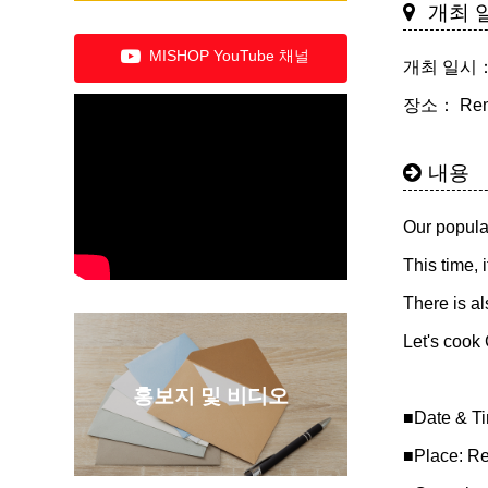
개최 
MISHOP YouTube 채널
개최 일시： 
장소： Renja
내용
Our popula
This time, 
There is al
Let's cook 
홍보지 및 비디오
■Date & T
■Place: R