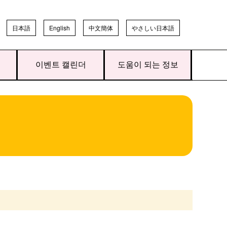
日本語
English
中文簡体
やさしい日本語
이벤트 캘린더
도움이 되는 정보