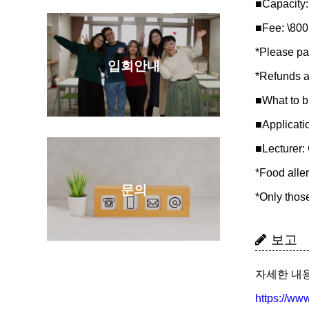
■Capacity:
■Fee: \800
*Please pa
입회안내
*Refu
■What to b
■Applicati
■Lecturer:
*Food alle
문의
*Only thos
보고
자세한 내용
https://www