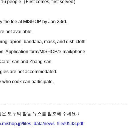
 16 people（First comes, first served）
y the fee at MISHOP by Jan 23rd.
nds are not available.
ring: apron, bandana, mask, and dish cloth
on: Application form/MISHOP/e-mail/phone
 Carol-san and Zhang-san
rgies are not accommodated.
e who cook can participate.
은 모두의 활동 뉴스를 참조해 주세요.↓
.mishop.jp/files_data/news_file/f0533.pdf