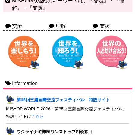
MISHOPの活動のキーワードは、『交流』・『理
解』・『支援』
交流
理解
支援
Information
第35回三鷹国際交流フェスティバル 特設サイト
MISHOP WORLD 2026「第35回三鷹国際交流フェスティバル」
特設サイトは
こちら
ウクライナ避難民ワンストップ相談窓口