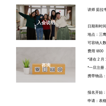
讲师 茹拉
入会说明
日期和时间：
地点：三鹰
可容纳人数 
费用 \800
*请在 2 月
咨询
*一旦
携带物品
报名开始： 1
申请：表格/