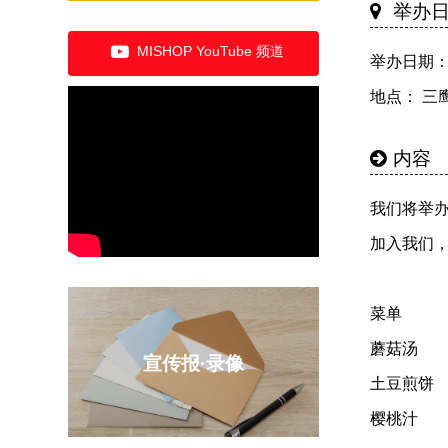
举办
MISHOP YouTube 频道
举办日期： 2
地点： 三
内容
我们将举办 
加入我们
菜单
蘑菇汤
宣传报·录像
土豆煎饼
樱桃汁