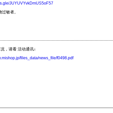
orms.gle/JUYUVYvkDmUS5oF57
物过敏者。
况，请看 活动通讯↓
.mishop.jp/files_data/news_file/f0498.pdf