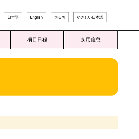
日本語
English
한글어
やさしい日本語
项目日程
实用信息