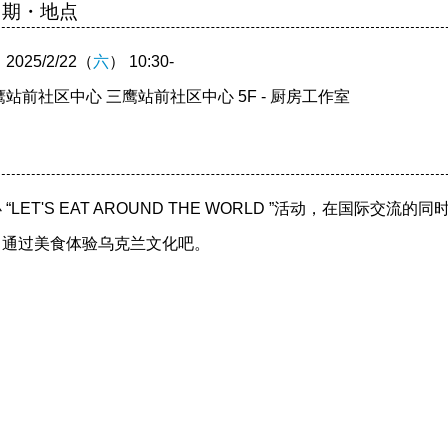
日期・地点
025/2/22（
六
） 10:30-
鹰站前社区中心 三鹰站前社区中心 5F - 厨房工作室
“LET'S EAT AROUND THE WORLD ”活动，在国
，通过美食体验乌克兰文化吧。